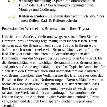
Anhängerkupplung
- Sparen Sie durchschnittlich
13%
* oder
151 €
* bei Anhängerkupplungen inkl.
Montage und Codierung
Reifen & Räder
- Sie sparen durchschnittlich
50%
* bei
neuen Reifen, Rad- & Reifenwechseln
Professioneller Wechsel des Bremsschlauchs Ihres Toyota
Um sicher im Straßenverkehr unterwegs zu sein, sollten Sie die
Bremsen Ihres Fahrzeugs regelmäßig untersuchen lassen. Dazu
gehören auch die Bremsschläuche Ihres Toyota. In Ihrem Auto
befinden sich normalerweise vier Bremsschläuche, einer für jedes
Rad. Die vier Schläuche leiten die Bremsflüssigkeit in den
Bremssattel, was das Stoppen der Radbewegung in Gang setzt. Da
die Bremsschläuche ein wichtiger Bestandteil Ihres Bremssystems
sind, müssen Sie sie regelmäßig überprüfen. Typische Anzeichen für
einen defekten Bremsschlauch sind unter anderem das Austreten
von Bremsflüssigkeit, eine Verlängerung des Bremsweges oder das
Rutschen ihres Autos bei Notbremsungen. Bremsschläuche werden
normalerweise paarweise ausgetauscht. Um sicherzustellen, dass
Ihre Bremsschläuche ordnungsgemäß gewechselt werden, ist es
ratsam, eine Werkstatt damit zu beauftragen. Bei autobutler.de
können Sie online Angebote lokaler Werkstätten einholen, Preise
vergleichen und dadurch Geld sparen - buchen Sie jetzt einen
Termin!