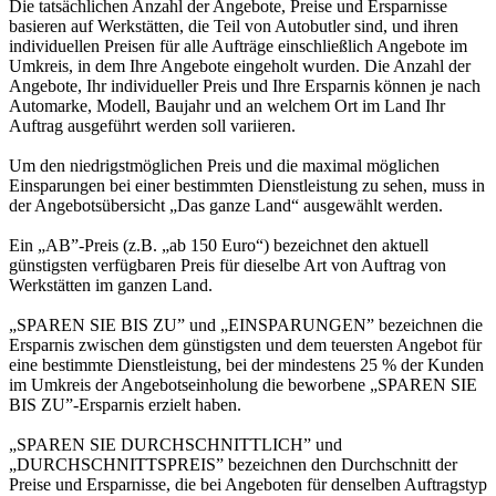
Die tatsächlichen Anzahl der Angebote, Preise und Ersparnisse
basieren auf Werkstätten, die Teil von Autobutler sind, und ihren
individuellen Preisen für alle Aufträge einschließlich Angebote im
Umkreis, in dem Ihre Angebote eingeholt wurden. Die Anzahl der
Angebote, Ihr individueller Preis und Ihre Ersparnis können je nach
Automarke, Modell, Baujahr und an welchem Ort im Land Ihr
Auftrag ausgeführt werden soll variieren.
Um den niedrigstmöglichen Preis und die maximal möglichen
Einsparungen bei einer bestimmten Dienstleistung zu sehen, muss in
der Angebotsübersicht „Das ganze Land“ ausgewählt werden.
Ein „AB”-Preis (z.B. „ab 150 Euro“) bezeichnet den aktuell
günstigsten verfügbaren Preis für dieselbe Art von Auftrag von
Werkstätten im ganzen Land.
„SPAREN SIE BIS ZU” und „EINSPARUNGEN” bezeichnen die
Ersparnis zwischen dem günstigsten und dem teuersten Angebot für
eine bestimmte Dienstleistung, bei der mindestens 25 % der Kunden
im Umkreis der Angebotseinholung die beworbene „SPAREN SIE
BIS ZU”-Ersparnis erzielt haben.
„SPAREN SIE DURCHSCHNITTLICH” und
„DURCHSCHNITTSPREIS” bezeichnen den Durchschnitt der
Preise und Ersparnisse, die bei Angeboten für denselben Auftragstyp