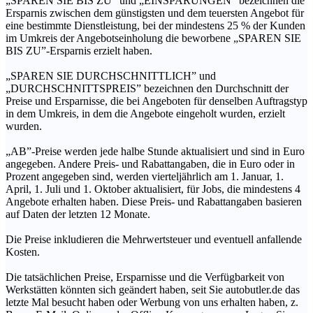
„SPAREN SIE BIS ZU” und „EINSPARUNGEN” bezeichnen die
Ersparnis zwischen dem günstigsten und dem teuersten Angebot für
eine bestimmte Dienstleistung, bei der mindestens 25 % der Kunden
im Umkreis der Angebotseinholung die beworbene „SPAREN SIE
BIS ZU”-Ersparnis erzielt haben.
„SPAREN SIE DURCHSCHNITTLICH” und
„DURCHSCHNITTSPREIS” bezeichnen den Durchschnitt der
Preise und Ersparnisse, die bei Angeboten für denselben Auftragstyp
in dem Umkreis, in dem die Angebote eingeholt wurden, erzielt
wurden.
„AB”-Preise werden jede halbe Stunde aktualisiert und sind in Euro
angegeben. Andere Preis- und Rabattangaben, die in Euro oder in
Prozent angegeben sind, werden vierteljährlich am 1. Januar, 1.
April, 1. Juli und 1. Oktober aktualisiert, für Jobs, die mindestens 4
Angebote erhalten haben. Diese Preis- und Rabattangaben basieren
auf Daten der letzten 12 Monate.
Die Preise inkludieren die Mehrwertsteuer und eventuell anfallende
Kosten.
Die tatsächlichen Preise, Ersparnisse und die Verfügbarkeit von
Werkstätten könnten sich geändert haben, seit Sie autobutler.de das
letzte Mal besucht haben oder Werbung von uns erhalten haben, z.