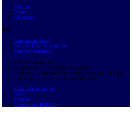
Kontakt
Presse
Impressum
Info
Über autobutler.de
Preis- und Ersparnisangaben
Qualitätswerkstätten
© 2026 Autobutler.de
Mühlenstr. 8a, 14167 Berlin, Deutschland
*Nationale Teilnehmer-Rufnr. (VoIP), Anrufkosten hängen
von Ihrem Telefonvertrag ab, max. 49 ct/min.
Cookie Einstellungen
AGB
Cookies
Datenschutz (DSGVO)