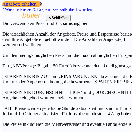
Angebote erhalten
*Wie die Preise & Ersparnisse kalkuliert wurden
Schließen
Die verwendeten Preis- und Ersparnisangaben
Die tatsächlichen Anzahl der Angebote, Preise und Ersparnisse basiere
dem Ihre Angebote eingeholt wurden. Die Anzahl der Angebote, Ihr i
werden soll variieren.
Um den niedrigstmöglichen Preis und die maximal möglichen Einspar
Ein „AB”-Preis (z.B. „ab 150 Euro“) bezeichnet den aktuell günstigs
„SPAREN SIE BIS ZU” und „EINSPARUNGEN” bezeichnen die Ersparni
Umkreis der Angebotseinholung die beworbene „SPAREN SIE BIS ZU
„SPAREN SIE DURCHSCHNITTLICH” und „DURCHSCHNITTSPREIS” bezei
Angebote eingeholt wurden, erzielt wurden.
„AB”-Preise werden jede halbe Stunde aktualisiert und sind in Euro a
Juli und 1. Oktober aktualisiert, für Jobs, die mindestens 4 Angebote
Die Preise inkludieren die Mehrwertsteuer und eventuell anfallende K