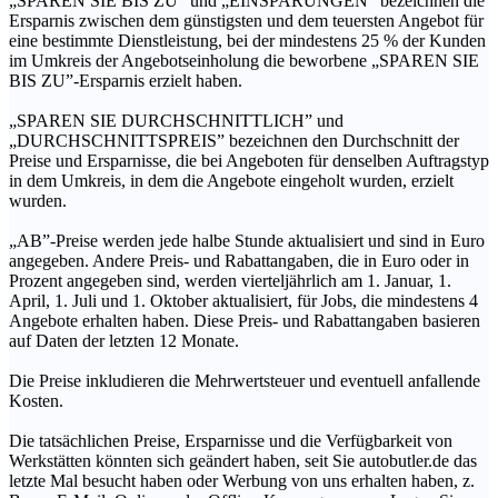
„SPAREN SIE BIS ZU” und „EINSPARUNGEN” bezeichnen die
Ersparnis zwischen dem günstigsten und dem teuersten Angebot für
eine bestimmte Dienstleistung, bei der mindestens 25 % der Kunden
im Umkreis der Angebotseinholung die beworbene „SPAREN SIE
BIS ZU”-Ersparnis erzielt haben.
„SPAREN SIE DURCHSCHNITTLICH” und
„DURCHSCHNITTSPREIS” bezeichnen den Durchschnitt der
Preise und Ersparnisse, die bei Angeboten für denselben Auftragstyp
in dem Umkreis, in dem die Angebote eingeholt wurden, erzielt
wurden.
„AB”-Preise werden jede halbe Stunde aktualisiert und sind in Euro
angegeben. Andere Preis- und Rabattangaben, die in Euro oder in
Prozent angegeben sind, werden vierteljährlich am 1. Januar, 1.
April, 1. Juli und 1. Oktober aktualisiert, für Jobs, die mindestens 4
Angebote erhalten haben. Diese Preis- und Rabattangaben basieren
auf Daten der letzten 12 Monate.
Die Preise inkludieren die Mehrwertsteuer und eventuell anfallende
Kosten.
Die tatsächlichen Preise, Ersparnisse und die Verfügbarkeit von
Werkstätten könnten sich geändert haben, seit Sie autobutler.de das
letzte Mal besucht haben oder Werbung von uns erhalten haben, z.