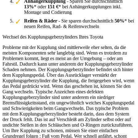
Anhängerkupplung
- Sparen Sie durchschnittlich
13%
* oder
151 €
* bei Anhängerkupplungen inkl.
Montage und Codierung
Reifen & Räder
- Sie sparen durchschnittlich
50%
* bei
neuen Reifen, Rad- & Reifenwechseln
Wechsel des Kupplungsgeberzylinders Ihres Toyota
Probleme mit der Kupplung sind mittlerweile eher selten, da die
meisten Komponenten sehr langlebig sind. Wenn es trotzdem zu
Problemen kommt, liegt es meist an der Umgebung – oder am
Fahrstil. Dadurch kann unter anderem der Kupplungsgeberzylinder
Schaden nehmen. Der Kupplungsgeberzylinder befindet sich hinter
dem Kupplungspedal. Über das Ausrücklager verstärkt der
Kupplungsgeberzylinder die Kupplung, die freigegeben wird, wenn
das Pedal gedrückt wird. Wenn das geschehen ist, können Sie den
Gang wechseln. Typische Anzeichen eines defekten
Kupplungsgeberzylinder sind unter anderem ein niedriger
Bremsflüssigkeitsstand, ein ungewöhnlich weiches Kupplungspedal
und Schwierigkeiten beim Gangwechseln. Das typische Problem
mit dem Kupplungsgeberzylinder besteht darin, dass dem System
der Druck fehlt. Das ist auf Verschleiß am Zylinder selbst oder auf
undichte Stellen in den Schläuchen und O-Ringen zurückzuführen.
Um Ihre Kupplung zu schonen, müssen Sie einer einfachen
Grundregel folgen : Fuß vom Pedal. Wer schnell anfährt, schont