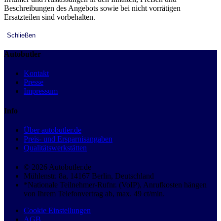
Beschreibungen des Angebots sowie bei nicht vorrätigen
Ersatzteilen sind vorbehalten.
Schließen
Autobutler
Kontakt
Presse
Impressum
Info
Über autobutler.de
Preis- und Ersparnisangaben
Qualitätswerkstätten
© 2026 Autobutler.de
Mühlenstr. 8a, 14167 Berlin, Deutschland
*Nationale Teilnehmer-Rufnr. (VoIP), Anrufkosten hängen
von Ihrem Telefonvertrag ab, max. 49 ct/min.
Cookie Einstellungen
AGB