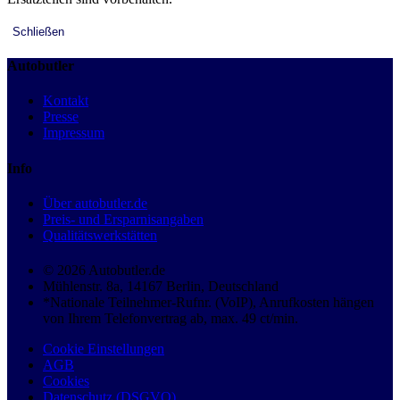
Schließen
Autobutler
Kontakt
Presse
Impressum
Info
Über autobutler.de
Preis- und Ersparnisangaben
Qualitätswerkstätten
© 2026 Autobutler.de
Mühlenstr. 8a, 14167 Berlin, Deutschland
*Nationale Teilnehmer-Rufnr. (VoIP), Anrufkosten hängen
von Ihrem Telefonvertrag ab, max. 49 ct/min.
Cookie Einstellungen
AGB
Cookies
Datenschutz (DSGVO)