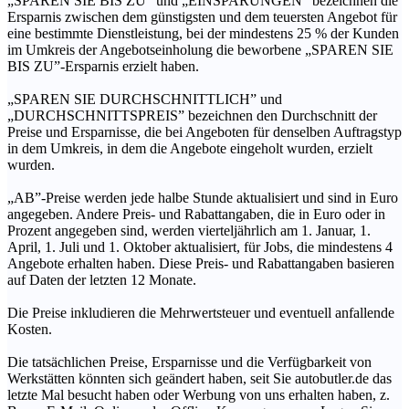
„SPAREN SIE BIS ZU” und „EINSPARUNGEN” bezeichnen die
Ersparnis zwischen dem günstigsten und dem teuersten Angebot für
eine bestimmte Dienstleistung, bei der mindestens 25 % der Kunden
im Umkreis der Angebotseinholung die beworbene „SPAREN SIE
BIS ZU”-Ersparnis erzielt haben.
„SPAREN SIE DURCHSCHNITTLICH” und
„DURCHSCHNITTSPREIS” bezeichnen den Durchschnitt der
Preise und Ersparnisse, die bei Angeboten für denselben Auftragstyp
in dem Umkreis, in dem die Angebote eingeholt wurden, erzielt
wurden.
„AB”-Preise werden jede halbe Stunde aktualisiert und sind in Euro
angegeben. Andere Preis- und Rabattangaben, die in Euro oder in
Prozent angegeben sind, werden vierteljährlich am 1. Januar, 1.
April, 1. Juli und 1. Oktober aktualisiert, für Jobs, die mindestens 4
Angebote erhalten haben. Diese Preis- und Rabattangaben basieren
auf Daten der letzten 12 Monate.
Die Preise inkludieren die Mehrwertsteuer und eventuell anfallende
Kosten.
Die tatsächlichen Preise, Ersparnisse und die Verfügbarkeit von
Werkstätten könnten sich geändert haben, seit Sie autobutler.de das
letzte Mal besucht haben oder Werbung von uns erhalten haben, z.