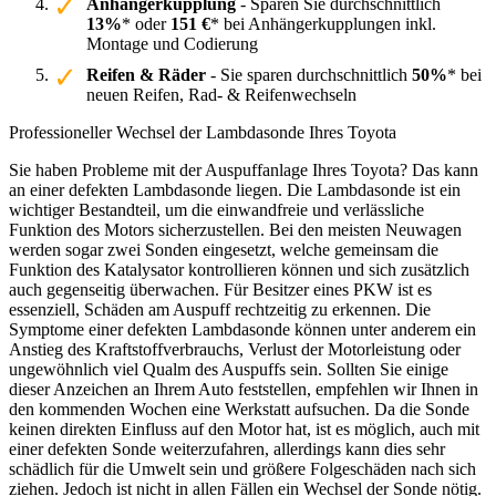
Anhängerkupplung
- Sparen Sie durchschnittlich
13%
* oder
151 €
* bei Anhängerkupplungen inkl.
Montage und Codierung
Reifen & Räder
- Sie sparen durchschnittlich
50%
* bei
neuen Reifen, Rad- & Reifenwechseln
Professioneller Wechsel der Lambdasonde Ihres Toyota
Sie haben Probleme mit der Auspuffanlage Ihres Toyota? Das kann
an einer defekten Lambdasonde liegen. Die Lambdasonde ist ein
wichtiger Bestandteil, um die einwandfreie und verlässliche
Funktion des Motors sicherzustellen. Bei den meisten Neuwagen
werden sogar zwei Sonden eingesetzt, welche gemeinsam die
Funktion des Katalysator kontrollieren können und sich zusätzlich
auch gegenseitig überwachen. Für Besitzer eines PKW ist es
essenziell, Schäden am Auspuff rechtzeitig zu erkennen. Die
Symptome einer defekten Lambdasonde können unter anderem ein
Anstieg des Kraftstoffverbrauchs, Verlust der Motorleistung oder
ungewöhnlich viel Qualm des Auspuffs sein. Sollten Sie einige
dieser Anzeichen an Ihrem Auto feststellen, empfehlen wir Ihnen in
den kommenden Wochen eine Werkstatt aufsuchen. Da die Sonde
keinen direkten Einfluss auf den Motor hat, ist es möglich, auch mit
einer defekten Sonde weiterzufahren, allerdings kann dies sehr
schädlich für die Umwelt sein und größere Folgeschäden nach sich
ziehen. Jedoch ist nicht in allen Fällen ein Wechsel der Sonde nötig.