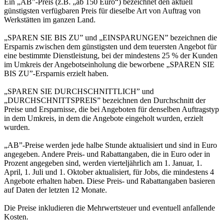
Ein „AB”-Preis (z.B. „ab 150 Euro“) bezeichnet den aktuell
günstigsten verfügbaren Preis für dieselbe Art von Auftrag von
Werkstätten im ganzen Land.
„SPAREN SIE BIS ZU” und „EINSPARUNGEN” bezeichnen die
Ersparnis zwischen dem günstigsten und dem teuersten Angebot für
eine bestimmte Dienstleistung, bei der mindestens 25 % der Kunden
im Umkreis der Angebotseinholung die beworbene „SPAREN SIE
BIS ZU”-Ersparnis erzielt haben.
„SPAREN SIE DURCHSCHNITTLICH” und
„DURCHSCHNITTSPREIS” bezeichnen den Durchschnitt der
Preise und Ersparnisse, die bei Angeboten für denselben Auftragstyp
in dem Umkreis, in dem die Angebote eingeholt wurden, erzielt
wurden.
„AB”-Preise werden jede halbe Stunde aktualisiert und sind in Euro
angegeben. Andere Preis- und Rabattangaben, die in Euro oder in
Prozent angegeben sind, werden vierteljährlich am 1. Januar, 1.
April, 1. Juli und 1. Oktober aktualisiert, für Jobs, die mindestens 4
Angebote erhalten haben. Diese Preis- und Rabattangaben basieren
auf Daten der letzten 12 Monate.
Die Preise inkludieren die Mehrwertsteuer und eventuell anfallende
Kosten.