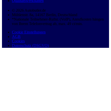
Qualitätswerkstätten
© 2026 Autobutler.de
Mühlenstr. 8a, 14167 Berlin, Deutschland
*Nationale Teilnehmer-Rufnr. (VoIP), Anrufkosten hängen
von Ihrem Telefonvertrag ab, max. 49 ct/min.
Cookie Einstellungen
AGB
Cookies
Datenschutz (DSGVO)