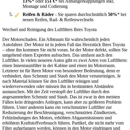
13%
* oder
151 €
* bei Anhängerkupplungen inkl.
Montage und Codierung
Reifen & Räder
- Sie sparen durchschnittlich
50%
* bei
neuen Reifen, Rad- & Reifenwechseln
Wechsel und Reinigung des Luftfilters Ihres Toyota
Der Motorschaden. Ein Albtraum für wahrscheinlich jeden
Autofahrer. Der Motor ist in jedem Fall das Herzstück Ihres Toyota
– ohne ihn kommen Sie nicht voran. Ist der Motor defekt, sollten Sie
umgehend einen Experten aufsuchen. Das umfasst auch den
Luftfilter. In vielen neueren Autos gibt es zwei Arten von Luftfiltern:
einen Innenraumfilter in der Kabine und einen im Motorraum.
Letzterer ist für Ihren Motor von besonderer Bedeutung, denn er
verhindert, dass Schmutz und Staub den Motor verunreinigen. Je
nach Material können Sie den Luftfilter reinigen und
wiederverwenden oder müssen ihn in bestimmten Abständen
austauschen. Mit der Zeit verstopft der Luftfilter durch den
angesammelten Schmutz und Staub. Das ist zwar in den meisten
Fällen kein dringendes Anliegen, kann aber zu größeren Problem
führen. Unter anderem kann ein verschmutzter Luftfilter zur
Reduzierung der Beschleunigung, verschmutzten Zündkerzen,
Fehlzündungen des Motors, erhöhten Abgasemissionen und
erhöhtem Kraftstoffverbrauch führen. Partikel, die nicht mehr vom
Filter aufgefangen werden, können in den Motor eindringen und