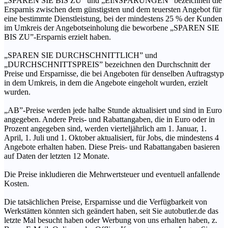
„SPAREN SIE BIS ZU” und „EINSPARUNGEN” bezeichnen die
Ersparnis zwischen dem günstigsten und dem teuersten Angebot für
eine bestimmte Dienstleistung, bei der mindestens 25 % der Kunden
im Umkreis der Angebotseinholung die beworbene „SPAREN SIE
BIS ZU”-Ersparnis erzielt haben.
„SPAREN SIE DURCHSCHNITTLICH” und
„DURCHSCHNITTSPREIS” bezeichnen den Durchschnitt der
Preise und Ersparnisse, die bei Angeboten für denselben Auftragstyp
in dem Umkreis, in dem die Angebote eingeholt wurden, erzielt
wurden.
„AB”-Preise werden jede halbe Stunde aktualisiert und sind in Euro
angegeben. Andere Preis- und Rabattangaben, die in Euro oder in
Prozent angegeben sind, werden vierteljährlich am 1. Januar, 1.
April, 1. Juli und 1. Oktober aktualisiert, für Jobs, die mindestens 4
Angebote erhalten haben. Diese Preis- und Rabattangaben basieren
auf Daten der letzten 12 Monate.
Die Preise inkludieren die Mehrwertsteuer und eventuell anfallende
Kosten.
Die tatsächlichen Preise, Ersparnisse und die Verfügbarkeit von
Werkstätten könnten sich geändert haben, seit Sie autobutler.de das
letzte Mal besucht haben oder Werbung von uns erhalten haben, z.