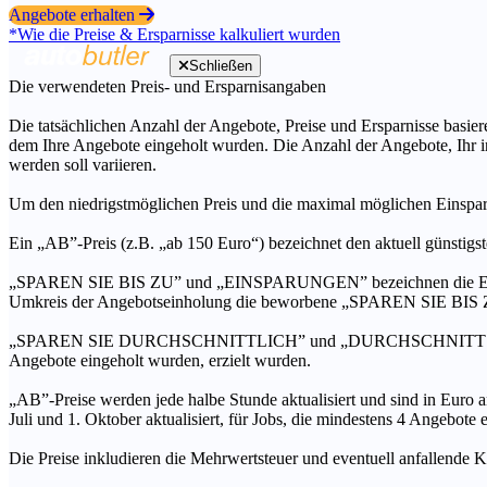
Angebote erhalten
*Wie die Preise & Ersparnisse kalkuliert wurden
Schließen
Die verwendeten Preis- und Ersparnisangaben
Die tatsächlichen Anzahl der Angebote, Preise und Ersparnisse basiere
dem Ihre Angebote eingeholt wurden. Die Anzahl der Angebote, Ihr i
werden soll variieren.
Um den niedrigstmöglichen Preis und die maximal möglichen Einspar
Ein „AB”-Preis (z.B. „ab 150 Euro“) bezeichnet den aktuell günstigs
„SPAREN SIE BIS ZU” und „EINSPARUNGEN” bezeichnen die Ersparni
Umkreis der Angebotseinholung die beworbene „SPAREN SIE BIS ZU
„SPAREN SIE DURCHSCHNITTLICH” und „DURCHSCHNITTSPREIS” bezei
Angebote eingeholt wurden, erzielt wurden.
„AB”-Preise werden jede halbe Stunde aktualisiert und sind in Euro a
Juli und 1. Oktober aktualisiert, für Jobs, die mindestens 4 Angebote
Die Preise inkludieren die Mehrwertsteuer und eventuell anfallende K