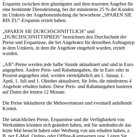
Ersparnis zwischen dem günstigsten und dem teuersten Angebot für
eine bestimmte Dienstleistung, bei der mindestens 25 % der Kunden
im Umkreis der Angebotseinholung die beworbene „SPAREN SIE
BIS ZU”-Ersparnis erzielt haben.
„SPAREN SIE DURCHSCHNITTLICH” und
„DURCHSCHNITTSPREIS” bezeichnen den Durchschnitt der
Preise und Ersparnisse, die bei Angeboten für denselben Auftragstyp
in dem Umkreis, in dem die Angebote eingeholt wurden, erzielt
wurden.
„AB”-Preise werden jede halbe Stunde aktualisiert und sind in Euro
angegeben. Andere Preis- und Rabattangaben, die in Euro oder in
Prozent angegeben sind, werden vierteljährlich am 1. Januar, 1.
April, 1. Juli und 1. Oktober aktualisiert, für Jobs, die mindestens 4
Angebote erhalten haben. Diese Preis- und Rabattangaben basieren
auf Daten der letzten 12 Monate.
Die Preise inkludieren die Mehrwertsteuer und eventuell anfallende
Kosten.
Die tatsächlichen Preise, Ersparnisse und die Verfügbarkeit von
Werkstätten könnten sich geändert haben, seit Sie autobutler.de das
letzte Mal besucht haben oder Werbung von uns erhalten haben, z.
B. per E-Mail, Online- oder Offline-Kampagnen usw. Legen Sie