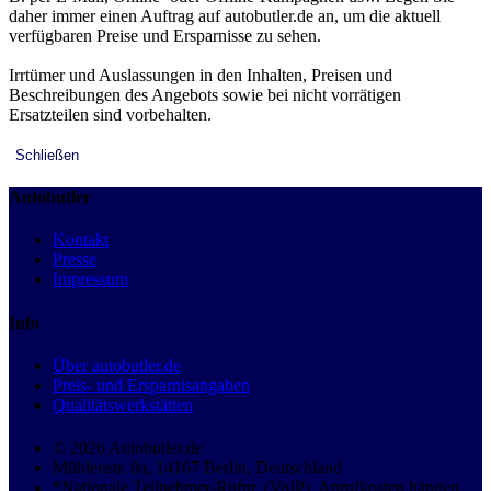
daher immer einen Auftrag auf autobutler.de an, um die aktuell
verfügbaren Preise und Ersparnisse zu sehen.
Irrtümer und Auslassungen in den Inhalten, Preisen und
Beschreibungen des Angebots sowie bei nicht vorrätigen
Ersatzteilen sind vorbehalten.
Schließen
Autobutler
Kontakt
Presse
Impressum
Info
Über autobutler.de
Preis- und Ersparnisangaben
Qualitätswerkstätten
© 2026 Autobutler.de
Mühlenstr. 8a, 14167 Berlin, Deutschland
*Nationale Teilnehmer-Rufnr. (VoIP), Anrufkosten hängen