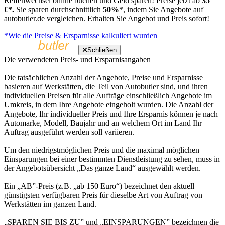
Reifenwechsel online buchen und Geld sparen! Preise jetzt ab
35
€*.
Sie sparen durchschnittlich
50%
*, indem Sie Angebote auf
autobutler.de vergleichen. Erhalten Sie Angebot und Preis sofort!
*Wie die Preise & Ersparnisse kalkuliert wurden
Schließen
Die verwendeten Preis- und Ersparnisangaben
Die tatsächlichen Anzahl der Angebote, Preise und Ersparnisse
basieren auf Werkstätten, die Teil von Autobutler sind, und ihren
individuellen Preisen für alle Aufträge einschließlich Angebote im
Umkreis, in dem Ihre Angebote eingeholt wurden. Die Anzahl der
Angebote, Ihr individueller Preis und Ihre Ersparnis können je nach
Automarke, Modell, Baujahr und an welchem Ort im Land Ihr
Auftrag ausgeführt werden soll variieren.
Um den niedrigstmöglichen Preis und die maximal möglichen
Einsparungen bei einer bestimmten Dienstleistung zu sehen, muss in
der Angebotsübersicht „Das ganze Land“ ausgewählt werden.
Ein „AB”-Preis (z.B. „ab 150 Euro“) bezeichnet den aktuell
günstigsten verfügbaren Preis für dieselbe Art von Auftrag von
Werkstätten im ganzen Land.
„SPAREN SIE BIS ZU” und „EINSPARUNGEN” bezeichnen die