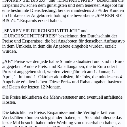
„SPAREN SIE BIS ZU” und „EINSPARUNGEN” bezeichnen die
Ersparnis zwischen dem günstigsten und dem teuersten Angebot für
eine bestimmte Dienstleistung, bei der mindestens 25 % der Kunden
im Umkreis der Angebotseinholung die beworbene „SPAREN SIE
BIS ZU”-Ersparnis erzielt haben.
„SPAREN SIE DURCHSCHNITTLICH” und
„DURCHSCHNITTSPREIS” bezeichnen den Durchschnitt der
Preise und Ersparnisse, die bei Angeboten für denselben Auftragstyp
in dem Umkreis, in dem die Angebote eingeholt wurden, erzielt
wurden.
„AB”-Preise werden jede halbe Stunde aktualisiert und sind in Euro
angegeben. Andere Preis- und Rabattangaben, die in Euro oder in
Prozent angegeben sind, werden vierteljährlich am 1. Januar, 1.
April, 1. Juli und 1. Oktober aktualisiert, für Jobs, die mindestens 4
Angebote erhalten haben. Diese Preis- und Rabattangaben basieren
auf Daten der letzten 12 Monate.
Die Preise inkludieren die Mehrwertsteuer und eventuell anfallende
Kosten.
Die tatsächlichen Preise, Ersparnisse und die Verfügbarkeit von
Werkstätten könnten sich geändert haben, seit Sie autobutler.de das
letzte Mal besucht haben oder Werbung von uns erhalten haben, z.