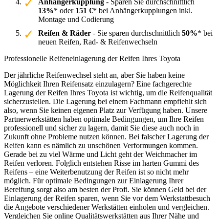
Anhängerkupplung
- Sparen Sie durchschnittlich
13%
* oder
151 €
* bei Anhängerkupplungen inkl.
Montage und Codierung
Reifen & Räder
- Sie sparen durchschnittlich
50%
* bei
neuen Reifen, Rad- & Reifenwechseln
Professionelle Reifeneinlagerung der Reifen Ihres Toyota
Der jährliche Reifenwechsel steht an, aber Sie haben keine
Möglichkeit Ihren Reifensatz einzulagern? Eine fachgerechte
Lagerung der Reifen Ihres Toyota ist wichtig, um die Reifenqualität
sicherzustellen. Die Lagerung bei einem Fachmann empfiehlt sich
also, wenn Sie keinen eigenen Platz zur Verfügung haben. Unsere
Partnerwerkstätten haben optimale Bedingungen, um Ihre Reifen
professionell und sicher zu lagern, damit Sie diese auch noch in
Zukunft ohne Probleme nutzen können. Bei falscher Lagerung der
Reifen kann es nämlich zu unschönen Verformungen kommen.
Gerade bei zu viel Wärme und Licht geht der Weichmacher im
Reifen verloren. Folglich entstehen Risse im harten Gummi des
Reifens – eine Weiterbenutzung der Reifen ist so nicht mehr
möglich. Für optimale Bedingungen zur Einlagerung Ihrer
Bereifung sorgt also am besten der Profi. Sie können Geld bei der
Einlagerung der Reifen sparen, wenn Sie vor dem Werkstattbesuch
die Angebote verschiedener Werkstätten einholen und vergleichen.
Vergleichen Sie online Qualitätswerkstätten aus Ihrer Nähe und