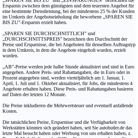
„SPAREN SIE BIS ZU” und „EINSPARUNGEN” bezeichnen die
Ersparnis zwischen dem günstigsten und dem teuersten Angebot für
eine bestimmte Dienstleistung, bei der mindestens 25 % der Kunden
im Umkreis der Angebotseinholung die beworbene „SPAREN SIE
BIS ZU”-Ersparnis erzielt haben.
„SPAREN SIE DURCHSCHNITTLICH” und
„DURCHSCHNITTSPREIS” bezeichnen den Durchschnitt der
Preise und Ersparnisse, die bei Angeboten für denselben Auftragstyp
in dem Umkreis, in dem die Angebote eingeholt wurden, erzielt
wurden.
„AB”-Preise werden jede halbe Stunde aktualisiert und sind in Euro
angegeben. Andere Preis- und Rabattangaben, die in Euro oder in
Prozent angegeben sind, werden vierteljährlich am 1. Januar, 1.
April, 1. Juli und 1. Oktober aktualisiert, für Jobs, die mindestens 4
Angebote erhalten haben. Diese Preis- und Rabattangaben basieren
auf Daten der letzten 12 Monate.
Die Preise inkludieren die Mehrwertsteuer und eventuell anfallende
Kosten.
Die tatsächlichen Preise, Ersparnisse und die Verfügbarkeit von
Werkstätten könnten sich geändert haben, seit Sie autobutler.de das
letzte Mal besucht haben oder Werbung von uns erhalten haben, z.