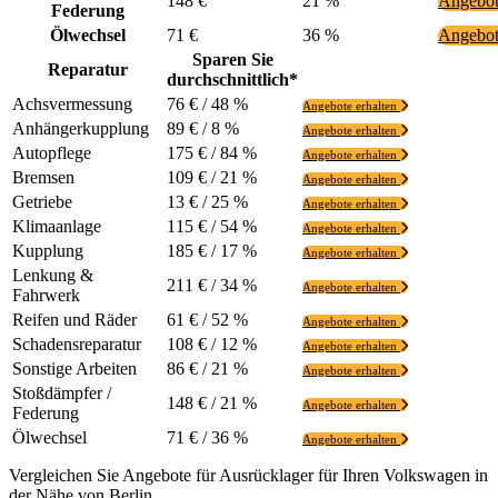
148 €
21 %
Angebot
Federung
Ölwechsel
71 €
36 %
Angebot
Sparen Sie
Reparatur
durchschnittlich*
Achsvermessung
76 € / 48 %
Angebote erhalten
Anhängerkupplung
89 € / 8 %
Angebote erhalten
Autopflege
175 € / 84 %
Angebote erhalten
Bremsen
109 € / 21 %
Angebote erhalten
Getriebe
13 € / 25 %
Angebote erhalten
Klimaanlage
115 € / 54 %
Angebote erhalten
Kupplung
185 € / 17 %
Angebote erhalten
Lenkung &
211 € / 34 %
Angebote erhalten
Fahrwerk
Reifen und Räder
61 € / 52 %
Angebote erhalten
Schadensreparatur
108 € / 12 %
Angebote erhalten
Sonstige Arbeiten
86 € / 21 %
Angebote erhalten
Stoßdämpfer /
148 € / 21 %
Angebote erhalten
Federung
Ölwechsel
71 € / 36 %
Angebote erhalten
Vergleichen Sie Angebote für Ausrücklager für Ihren Volkswagen in
der Nähe von Berlin