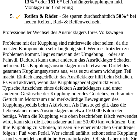
13%
* oder
151 €
* bei Anhängerkupplungen inkl.
Montage und Codierung
Reifen & Räder
- Sie sparen durchschnittlich
50%
* bei
neuen Reifen, Rad- & Reifenwechseln
Professioneller Wechsel des Ausrücklagers Ihres Volkswagen
Probleme mit der Kupplung sind mittlerweile eher selten, da die
meisten Komponenten sehr langlebig sind. Wenn es trotzdem zu
Problemen kommt, liegt es meist an der Umgebung – oder am
Fahrstil. Dadurch kann unter anderem das Ausrücklager Schaden
nehmen. Das Kupplungsausrücklager macht etwa ein Drittel des
gesamten Kupplungssystems aus, was es zu einem wichtigen Teil
macht. Einfach ausgedrückt: das Ausrücklager hilft beim Schalten.
Es wird aktiviert, wenn das Kupplungspedal gedrückt wird.
Typische Anzeichen eines defekten Ausrücklagers sind unter
anderem Geräusche der Kupplung oder des Getriebes, verbrannter
Geruch im Motorraum und merkwürdige Bewegungen des
Kupplungspedals beim Aktivieren. Als Faustregel gilt, dass die
Lebensdauer eines Ausrücklagers in etwa 150.000 Kilometer
beträgt. Wenn die Kupplung wie oben beschrieben falsch verwendet
wird, kann sich die Lebensdauer auf nur 50.000 km verkürzen. Um
Ihre Kupplung zu schonen, müssen Sie einer einfachen Grundregel
folgen : Fuß vom Pedal. Wer schnell anfährt, schont seine Kupplung
– und vermeidet somit hohe Reparaturkosten. Oft sind aber nicht Sie