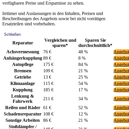
verfügbaren Preise und Ersparnisse zu sehen.
Irrtümer und Auslassungen in den Inhalten, Preisen und
Beschreibungen des Angebots sowie bei nicht vorrätigen
Ersatzteilen sind vorbehalten.
Schließen
Vergleichen und
Sparen Sie
Reparatur
sparen*
durchschnittlich*
Achsvermessung
76 €
48 %
Angebot
Anhängerkupplung
89 €
8 %
Angebot
Autopflege
175 €
84 %
Angebot
Bremsen
109 €
21 %
Angebot
Getriebe
13 €
25 %
Angebot
Klimaanlage
115 €
54 %
Angebot
Kupplung
185 €
17 %
Angebot
Lenkung &
211 €
34 %
Angebot
Fahrwerk
Reifen und Räder
61 €
52 %
Angebot
Schadensreparatur
108 €
12 %
Angebot
Sonstige Arbeiten
86 €
21 %
Angebot
Stoßdämpfer /