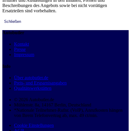
Irrtümer und Auslassungen in den Inhalten, Preisen und
Beschreibungen des Angebots sowie bei nicht vorrätigen
Ersatzteilen sind vorbehalten.
Schließen
Autobutler
Kontakt
Presse
Impressum
Info
Über autobutler.de
Preis- und Ersparnisangaben
Qualitätswerkstätten
© 2026 Autobutler.de
Mühlenstr. 8a, 14167 Berlin, Deutschland
*Nationale Teilnehmer-Rufnr. (VoIP), Anrufkosten hängen
von Ihrem Telefonvertrag ab, max. 49 ct/min.
Cookie Einstellungen
AGB