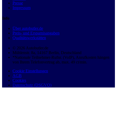
Presse
Impressum
Info
Über autobutler.de
Preis- und Ersparnisangaben
Qualitätswerkstätten
© 2026 Autobutler.de
Mühlenstr. 8a, 14167 Berlin, Deutschland
*Nationale Teilnehmer-Rufnr. (VoIP), Anrufkosten hängen
von Ihrem Telefonvertrag ab, max. 49 ct/min.
Cookie Einstellungen
AGB
Cookies
Datenschutz (DSGVO)