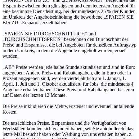
„SPAREN SIE BIS ZU” und „EINSPARUNGEN” bezeichnen die
Ersparnis zwischen dem günstigsten und dem teuersten Angebot für
eine bestimmte Dienstleistung, bei der mindestens 25 % der Kunden
im Umkreis der Angebotseinholung die beworbene „SPAREN SIE
BIS ZU”-Ersparnis erzielt haben.
„SPAREN SIE DURCHSCHNITTLICH” und
„DURCHSCHNITTSPREIS” bezeichnen den Durchschnitt der
Preise und Ersparnisse, die bei Angeboten für denselben Auftragstyp
in dem Umkreis, in dem die Angebote eingeholt wurden, erzielt
wurden.
„AB”-Preise werden jede halbe Stunde aktualisiert und sind in Euro
angegeben. Andere Preis- und Rabattangaben, die in Euro oder in
Prozent angegeben sind, werden vierteljährlich am 1. Januar, 1.
April, 1. Juli und 1. Oktober aktualisiert, für Jobs, die mindestens 4
Angebote erhalten haben. Diese Preis- und Rabattangaben basieren
auf Daten der letzten 12 Monate.
Die Preise inkludieren die Mehrwertsteuer und eventuell anfallende
Kosten.
Die tatsächlichen Preise, Ersparnisse und die Verfügbarkeit von
Werkstätten könnten sich geändert haben, seit Sie autobutler.de das
letzte Mal besucht haben oder Werbung von uns erhalten haben, z.