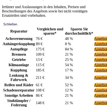
Irrtümer und Auslassungen in den Inhalten, Preisen und
Beschreibungen des Angebots sowie bei nicht vorrätigen
Ersatzteilen sind vorbehalten.
Schließen
Vergleichen und
Sparen Sie
Reparatur
sparen*
durchschnittlich*
Achsvermessung
76 €
48 %
Angebot
Anhängerkupplung
89 €
8 %
Angebot
Autopflege
175 €
84 %
Angebot
Bremsen
109 €
21 %
Angebot
Getriebe
13 €
25 %
Angebot
Klimaanlage
115 €
54 %
Angebot
Kupplung
185 €
17 %
Angebot
Lenkung &
211 €
34 %
Angebot
Fahrwerk
Reifen und Räder
61 €
52 %
Angebot
Schadensreparatur
108 €
12 %
Angebot
Sonstige Arbeiten
86 €
21 %
Angebot
Stoßdämpfer /
148 €
21 %
Angebot
Federung