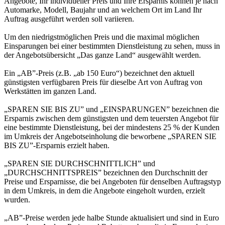
Angebote, Ihr individueller Preis und Ihre Ersparnis können je nach
Automarke, Modell, Baujahr und an welchem Ort im Land Ihr
Auftrag ausgeführt werden soll variieren.
Um den niedrigstmöglichen Preis und die maximal möglichen
Einsparungen bei einer bestimmten Dienstleistung zu sehen, muss in
der Angebotsübersicht „Das ganze Land“ ausgewählt werden.
Ein „AB”-Preis (z.B. „ab 150 Euro“) bezeichnet den aktuell
günstigsten verfügbaren Preis für dieselbe Art von Auftrag von
Werkstätten im ganzen Land.
„SPAREN SIE BIS ZU” und „EINSPARUNGEN” bezeichnen die
Ersparnis zwischen dem günstigsten und dem teuersten Angebot für
eine bestimmte Dienstleistung, bei der mindestens 25 % der Kunden
im Umkreis der Angebotseinholung die beworbene „SPAREN SIE
BIS ZU”-Ersparnis erzielt haben.
„SPAREN SIE DURCHSCHNITTLICH” und
„DURCHSCHNITTSPREIS” bezeichnen den Durchschnitt der
Preise und Ersparnisse, die bei Angeboten für denselben Auftragstyp
in dem Umkreis, in dem die Angebote eingeholt wurden, erzielt
wurden.
„AB”-Preise werden jede halbe Stunde aktualisiert und sind in Euro