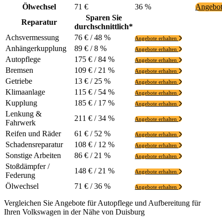
Ölwechsel
71 €
36 %
Angebot
Sparen Sie
Reparatur
durchschnittlich*
Achsvermessung
76 € / 48 %
Angebote erhalten
Anhängerkupplung
89 € / 8 %
Angebote erhalten
Autopflege
175 € / 84 %
Angebote erhalten
Bremsen
109 € / 21 %
Angebote erhalten
Getriebe
13 € / 25 %
Angebote erhalten
Klimaanlage
115 € / 54 %
Angebote erhalten
Kupplung
185 € / 17 %
Angebote erhalten
Lenkung &
211 € / 34 %
Angebote erhalten
Fahrwerk
Reifen und Räder
61 € / 52 %
Angebote erhalten
Schadensreparatur
108 € / 12 %
Angebote erhalten
Sonstige Arbeiten
86 € / 21 %
Angebote erhalten
Stoßdämpfer /
148 € / 21 %
Angebote erhalten
Federung
Ölwechsel
71 € / 36 %
Angebote erhalten
Vergleichen Sie Angebote für Autopflege und Aufbereitung für
Ihren Volkswagen in der Nähe von Duisburg