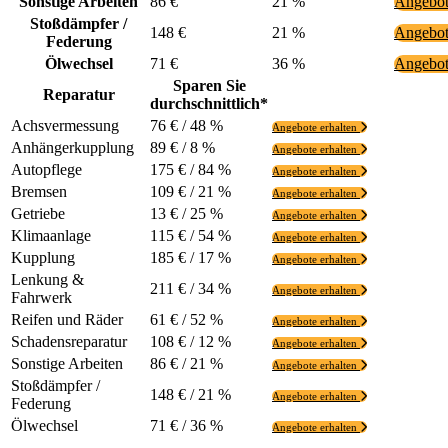
Sonstige Arbeiten
86 €
21 %
Angebot
Stoßdämpfer /
148 €
21 %
Angebot
Federung
Ölwechsel
71 €
36 %
Angebot
Sparen Sie
Reparatur
durchschnittlich*
Achsvermessung
76 € / 48 %
Angebote erhalten
Anhängerkupplung
89 € / 8 %
Angebote erhalten
Autopflege
175 € / 84 %
Angebote erhalten
Bremsen
109 € / 21 %
Angebote erhalten
Getriebe
13 € / 25 %
Angebote erhalten
Klimaanlage
115 € / 54 %
Angebote erhalten
Kupplung
185 € / 17 %
Angebote erhalten
Lenkung &
211 € / 34 %
Angebote erhalten
Fahrwerk
Reifen und Räder
61 € / 52 %
Angebote erhalten
Schadensreparatur
108 € / 12 %
Angebote erhalten
Sonstige Arbeiten
86 € / 21 %
Angebote erhalten
Stoßdämpfer /
148 € / 21 %
Angebote erhalten
Federung
Ölwechsel
71 € / 36 %
Angebote erhalten