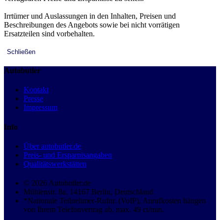
Irrtümer und Auslassungen in den Inhalten, Preisen und
Beschreibungen des Angebots sowie bei nicht vorrätigen
Ersatzteilen sind vorbehalten.
Schließen
Autobutler
Kontakt
Presse
Impressum
Info
Über autobutler.de
Preis- und Ersparnisangaben
Qualitätswerkstätten
© 2026 Autobutler.de
Mühlenstr. 8a, 14167 Berlin, Deutschland
*Nationale Teilnehmer-Rufnr. (VoIP), Anrufkosten hängen
von Ihrem Telefonvertrag ab, max. 49 ct/min.