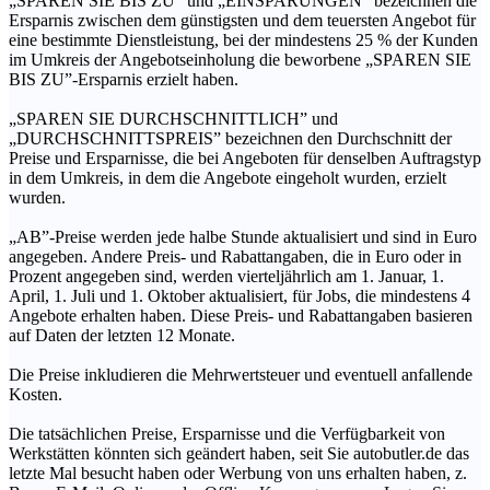
„SPAREN SIE BIS ZU” und „EINSPARUNGEN” bezeichnen die
Ersparnis zwischen dem günstigsten und dem teuersten Angebot für
eine bestimmte Dienstleistung, bei der mindestens 25 % der Kunden
im Umkreis der Angebotseinholung die beworbene „SPAREN SIE
BIS ZU”-Ersparnis erzielt haben.
„SPAREN SIE DURCHSCHNITTLICH” und
„DURCHSCHNITTSPREIS” bezeichnen den Durchschnitt der
Preise und Ersparnisse, die bei Angeboten für denselben Auftragstyp
in dem Umkreis, in dem die Angebote eingeholt wurden, erzielt
wurden.
„AB”-Preise werden jede halbe Stunde aktualisiert und sind in Euro
angegeben. Andere Preis- und Rabattangaben, die in Euro oder in
Prozent angegeben sind, werden vierteljährlich am 1. Januar, 1.
April, 1. Juli und 1. Oktober aktualisiert, für Jobs, die mindestens 4
Angebote erhalten haben. Diese Preis- und Rabattangaben basieren
auf Daten der letzten 12 Monate.
Die Preise inkludieren die Mehrwertsteuer und eventuell anfallende
Kosten.
Die tatsächlichen Preise, Ersparnisse und die Verfügbarkeit von
Werkstätten könnten sich geändert haben, seit Sie autobutler.de das
letzte Mal besucht haben oder Werbung von uns erhalten haben, z.