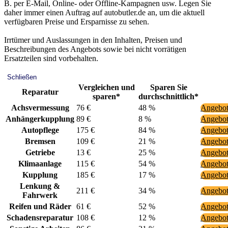
B. per E-Mail, Online- oder Offline-Kampagnen usw. Legen Sie
daher immer einen Auftrag auf autobutler.de an, um die aktuell
verfügbaren Preise und Ersparnisse zu sehen.
Irrtümer und Auslassungen in den Inhalten, Preisen und
Beschreibungen des Angebots sowie bei nicht vorrätigen
Ersatzteilen sind vorbehalten.
Schließen
Vergleichen und
Sparen Sie
Reparatur
sparen*
durchschnittlich*
Achsvermessung
76 €
48 %
Angebot
Anhängerkupplung
89 €
8 %
Angebot
Autopflege
175 €
84 %
Angebot
Bremsen
109 €
21 %
Angebot
Getriebe
13 €
25 %
Angebot
Klimaanlage
115 €
54 %
Angebot
Kupplung
185 €
17 %
Angebot
Lenkung &
211 €
34 %
Angebot
Fahrwerk
Reifen und Räder
61 €
52 %
Angebot
Schadensreparatur
108 €
12 %
Angebot