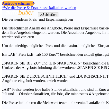
Angebote erhalten
*Wie die Preise & Ersparnisse kalkuliert wurden
Schließen
Die verwendeten Preis- und Ersparnisangaben
Die tatsächlichen Anzahl der Angebote, Preise und Ersparnisse basiere
dem Ihre Angebote eingeholt wurden. Die Anzahl der Angebote, Ihr i
werden soll variieren.
Um den niedrigstmöglichen Preis und die maximal möglichen Einspar
Ein „AB”-Preis (z.B. „ab 150 Euro“) bezeichnet den aktuell günstigs
„SPAREN SIE BIS ZU” und „EINSPARUNGEN” bezeichnen die Ersparni
Umkreis der Angebotseinholung die beworbene „SPAREN SIE BIS ZU
„SPAREN SIE DURCHSCHNITTLICH” und „DURCHSCHNITTSPREIS” bezei
Angebote eingeholt wurden, erzielt wurden.
„AB”-Preise werden jede halbe Stunde aktualisiert und sind in Euro a
Juli und 1. Oktober aktualisiert, für Jobs, die mindestens 4 Angebote
Die Preise inkludieren die Mehrwertsteuer und eventuell anfallende K