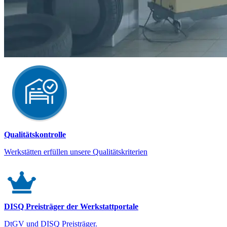
Qualitätskontrolle
Werkstätten erfüllen unsere Qualitätskriterien
DISQ Preisträger der Werkstattportale
DtGV und DISQ Preisträger.