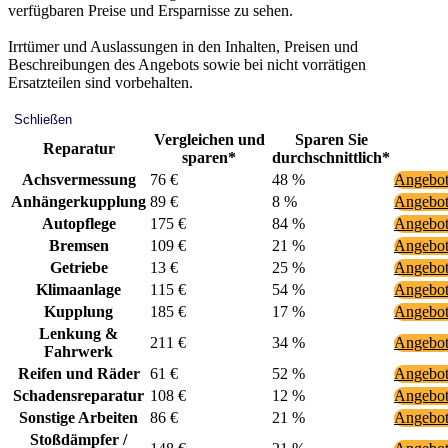
verfügbaren Preise und Ersparnisse zu sehen.
Irrtümer und Auslassungen in den Inhalten, Preisen und
Beschreibungen des Angebots sowie bei nicht vorrätigen
Ersatzteilen sind vorbehalten.
Schließen
Vergleichen und
Sparen Sie
Reparatur
sparen*
durchschnittlich*
Achsvermessung
76 €
48 %
Angebot
Anhängerkupplung
89 €
8 %
Angebot
Autopflege
175 €
84 %
Angebot
Bremsen
109 €
21 %
Angebot
Getriebe
13 €
25 %
Angebot
Klimaanlage
115 €
54 %
Angebot
Kupplung
185 €
17 %
Angebot
Lenkung &
211 €
34 %
Angebot
Fahrwerk
Reifen und Räder
61 €
52 %
Angebot
Schadensreparatur
108 €
12 %
Angebot
Sonstige Arbeiten
86 €
21 %
Angebot
Stoßdämpfer /