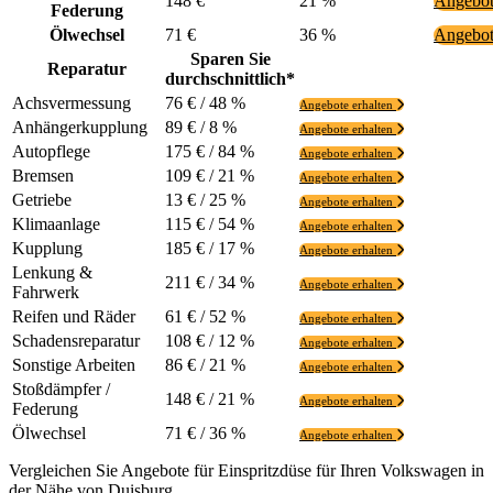
148 €
21 %
Angebot
Federung
Ölwechsel
71 €
36 %
Angebot
Sparen Sie
Reparatur
durchschnittlich*
Achsvermessung
76 € / 48 %
Angebote erhalten
Anhängerkupplung
89 € / 8 %
Angebote erhalten
Autopflege
175 € / 84 %
Angebote erhalten
Bremsen
109 € / 21 %
Angebote erhalten
Getriebe
13 € / 25 %
Angebote erhalten
Klimaanlage
115 € / 54 %
Angebote erhalten
Kupplung
185 € / 17 %
Angebote erhalten
Lenkung &
211 € / 34 %
Angebote erhalten
Fahrwerk
Reifen und Räder
61 € / 52 %
Angebote erhalten
Schadensreparatur
108 € / 12 %
Angebote erhalten
Sonstige Arbeiten
86 € / 21 %
Angebote erhalten
Stoßdämpfer /
148 € / 21 %
Angebote erhalten
Federung
Ölwechsel
71 € / 36 %
Angebote erhalten
Vergleichen Sie Angebote für Einspritzdüse für Ihren Volkswagen in
der Nähe von Duisburg