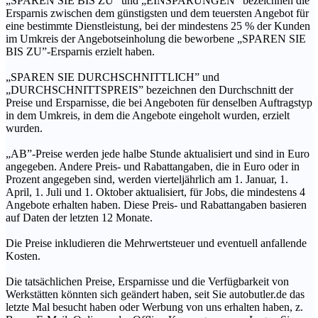
„SPAREN SIE BIS ZU” und „EINSPARUNGEN” bezeichnen die
Ersparnis zwischen dem günstigsten und dem teuersten Angebot für
eine bestimmte Dienstleistung, bei der mindestens 25 % der Kunden
im Umkreis der Angebotseinholung die beworbene „SPAREN SIE
BIS ZU”-Ersparnis erzielt haben.
„SPAREN SIE DURCHSCHNITTLICH” und
„DURCHSCHNITTSPREIS” bezeichnen den Durchschnitt der
Preise und Ersparnisse, die bei Angeboten für denselben Auftragstyp
in dem Umkreis, in dem die Angebote eingeholt wurden, erzielt
wurden.
„AB”-Preise werden jede halbe Stunde aktualisiert und sind in Euro
angegeben. Andere Preis- und Rabattangaben, die in Euro oder in
Prozent angegeben sind, werden vierteljährlich am 1. Januar, 1.
April, 1. Juli und 1. Oktober aktualisiert, für Jobs, die mindestens 4
Angebote erhalten haben. Diese Preis- und Rabattangaben basieren
auf Daten der letzten 12 Monate.
Die Preise inkludieren die Mehrwertsteuer und eventuell anfallende
Kosten.
Die tatsächlichen Preise, Ersparnisse und die Verfügbarkeit von
Werkstätten könnten sich geändert haben, seit Sie autobutler.de das
letzte Mal besucht haben oder Werbung von uns erhalten haben, z.