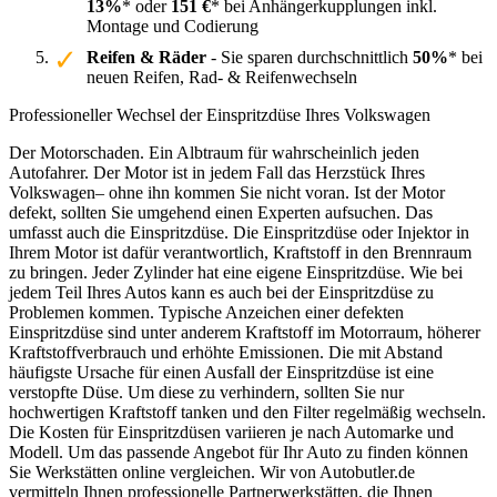
13%
* oder
151 €
* bei Anhängerkupplungen inkl.
Montage und Codierung
Reifen & Räder
- Sie sparen durchschnittlich
50%
* bei
neuen Reifen, Rad- & Reifenwechseln
Professioneller Wechsel der Einspritzdüse Ihres Volkswagen
Der Motorschaden. Ein Albtraum für wahrscheinlich jeden
Autofahrer. Der Motor ist in jedem Fall das Herzstück Ihres
Volkswagen– ohne ihn kommen Sie nicht voran. Ist der Motor
defekt, sollten Sie umgehend einen Experten aufsuchen. Das
umfasst auch die Einspritzdüse. Die Einspritzdüse oder Injektor in
Ihrem Motor ist dafür verantwortlich, Kraftstoff in den Brennraum
zu bringen. Jeder Zylinder hat eine eigene Einspritzdüse. Wie bei
jedem Teil Ihres Autos kann es auch bei der Einspritzdüse zu
Problemen kommen. Typische Anzeichen einer defekten
Einspritzdüse sind unter anderem Kraftstoff im Motorraum, höherer
Kraftstoffverbrauch und erhöhte Emissionen. Die mit Abstand
häufigste Ursache für einen Ausfall der Einspritzdüse ist eine
verstopfte Düse. Um diese zu verhindern, sollten Sie nur
hochwertigen Kraftstoff tanken und den Filter regelmäßig wechseln.
Die Kosten für Einspritzdüsen variieren je nach Automarke und
Modell. Um das passende Angebot für Ihr Auto zu finden können
Sie Werkstätten online vergleichen. Wir von Autobutler.de
vermitteln Ihnen professionelle Partnerwerkstätten, die Ihnen