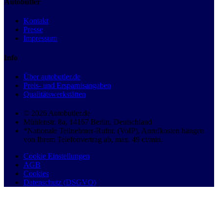
Autobutler
Kontakt
Presse
Impressum
Info
Über autobutler.de
Preis- und Ersparnisangaben
Qualitätswerkstätten
© 2026 Autobutler.de
Mühlenstr. 8a, 14167 Berlin, Deutschland
*Nationale Teilnehmer-Rufnr. (VoIP), Anrufkosten hängen
von Ihrem Telefonvertrag ab, max. 49 ct/min.
Cookie Einstellungen
AGB
Cookies
Datenschutz (DSGVO)