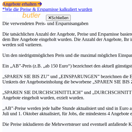
Angebote erhalten
*Wie die Preise & Ersparnisse kalkuliert wurden
Schließen
Die verwendeten Preis- und Ersparnisangaben
Die tatsächlichen Anzahl der Angebote, Preise und Ersparnisse basiere
dem Ihre Angebote eingeholt wurden. Die Anzahl der Angebote, Ihr i
werden soll variieren.
Um den niedrigstmöglichen Preis und die maximal möglichen Einspar
Ein „AB”-Preis (z.B. „ab 150 Euro“) bezeichnet den aktuell günstigs
„SPAREN SIE BIS ZU” und „EINSPARUNGEN” bezeichnen die Ersparni
Umkreis der Angebotseinholung die beworbene „SPAREN SIE BIS ZU
„SPAREN SIE DURCHSCHNITTLICH” und „DURCHSCHNITTSPREIS” bezei
Angebote eingeholt wurden, erzielt wurden.
„AB”-Preise werden jede halbe Stunde aktualisiert und sind in Euro a
Juli und 1. Oktober aktualisiert, für Jobs, die mindestens 4 Angebote
Die Preise inkludieren die Mehrwertsteuer und eventuell anfallende K