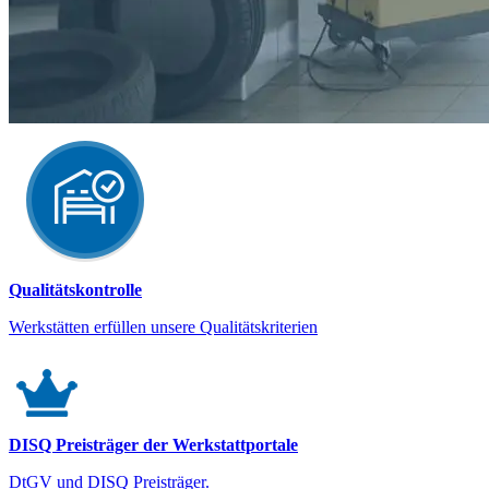
Qualitätskontrolle
Werkstätten erfüllen unsere Qualitätskriterien
DISQ Preisträger der Werkstattportale
DtGV und DISQ Preisträger.