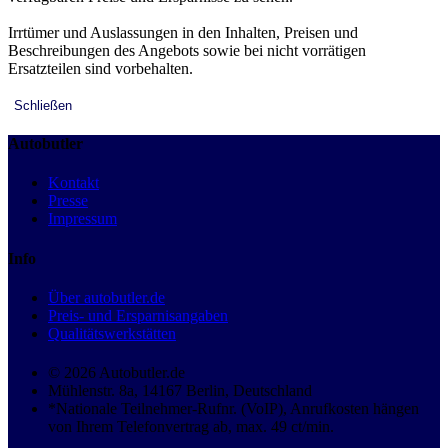
Irrtümer und Auslassungen in den Inhalten, Preisen und
Beschreibungen des Angebots sowie bei nicht vorrätigen
Ersatzteilen sind vorbehalten.
Schließen
Autobutler
Kontakt
Presse
Impressum
Info
Über autobutler.de
Preis- und Ersparnisangaben
Qualitätswerkstätten
© 2026 Autobutler.de
Mühlenstr. 8a, 14167 Berlin, Deutschland
*Nationale Teilnehmer-Rufnr. (VoIP), Anrufkosten hängen
von Ihrem Telefonvertrag ab, max. 49 ct/min.