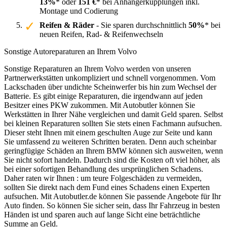
13%
* oder
151 €
* bei Anhängerkupplungen inkl.
Montage und Codierung
Reifen & Räder
- Sie sparen durchschnittlich
50%
* bei
neuen Reifen, Rad- & Reifenwechseln
Sonstige Autoreparaturen an Ihrem Volvo
Sonstige Reparaturen an Ihrem Volvo werden von unseren
Partnerwerkstätten unkompliziert und schnell vorgenommen. Vom
Lackschaden über undichte Scheinwerfer bis hin zum Wechsel der
Batterie. Es gibt einige Reparaturen, die irgendwann auf jeden
Besitzer eines PKW zukommen. Mit Autobutler können Sie
Werkstätten in Ihrer Nähe vergleichen und damit Geld sparen. Selbst
bei kleinen Reparaturen sollten Sie stets einen Fachmann aufsuchen.
Dieser steht Ihnen mit einem geschulten Auge zur Seite und kann
Sie umfassend zu weiteren Schritten beraten. Denn auch scheinbar
geringfügige Schäden an Ihrem BMW können sich ausweiten, wenn
Sie nicht sofort handeln. Dadurch sind die Kosten oft viel höher, als
bei einer sofortigen Behandlung des ursprünglichen Schadens.
Daher raten wir Ihnen : um teure Folgeschäden zu vermeiden,
sollten Sie direkt nach dem Fund eines Schadens einen Experten
aufsuchen. Mit Autobutler.de können Sie passende Angebote für Ihr
Auto finden. So können Sie sicher sein, dass Ihr Fahrzeug in besten
Händen ist und sparen auch auf lange Sicht eine beträchtliche
Summe an Geld.