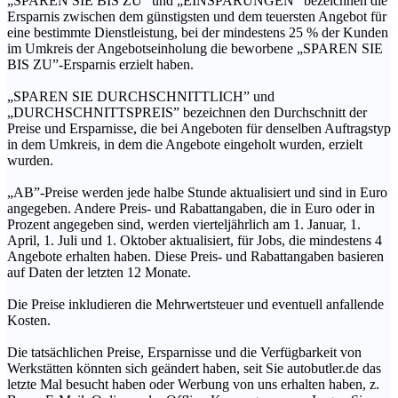
„SPAREN SIE BIS ZU” und „EINSPARUNGEN” bezeichnen die
Ersparnis zwischen dem günstigsten und dem teuersten Angebot für
eine bestimmte Dienstleistung, bei der mindestens 25 % der Kunden
im Umkreis der Angebotseinholung die beworbene „SPAREN SIE
BIS ZU”-Ersparnis erzielt haben.
„SPAREN SIE DURCHSCHNITTLICH” und
„DURCHSCHNITTSPREIS” bezeichnen den Durchschnitt der
Preise und Ersparnisse, die bei Angeboten für denselben Auftragstyp
in dem Umkreis, in dem die Angebote eingeholt wurden, erzielt
wurden.
„AB”-Preise werden jede halbe Stunde aktualisiert und sind in Euro
angegeben. Andere Preis- und Rabattangaben, die in Euro oder in
Prozent angegeben sind, werden vierteljährlich am 1. Januar, 1.
April, 1. Juli und 1. Oktober aktualisiert, für Jobs, die mindestens 4
Angebote erhalten haben. Diese Preis- und Rabattangaben basieren
auf Daten der letzten 12 Monate.
Die Preise inkludieren die Mehrwertsteuer und eventuell anfallende
Kosten.
Die tatsächlichen Preise, Ersparnisse und die Verfügbarkeit von
Werkstätten könnten sich geändert haben, seit Sie autobutler.de das
letzte Mal besucht haben oder Werbung von uns erhalten haben, z.