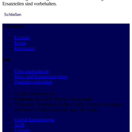
Ersatzteilen sind vorbehalten.
Schließen
Autobutler
Kontakt
Presse
Impressum
Info
Über autobutler.de
Preis- und Ersparnisangaben
Qualitätswerkstätten
© 2026 Autobutler.de
Mühlenstr. 8a, 14167 Berlin, Deutschland
*Nationale Teilnehmer-Rufnr. (VoIP), Anrufkosten hängen
von Ihrem Telefonvertrag ab, max. 49 ct/min.
Cookie Einstellungen
AGB
Cookies