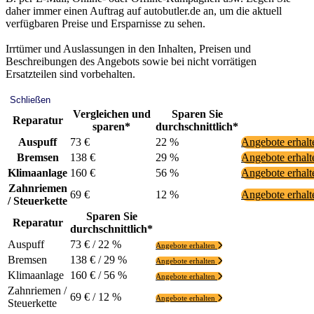
daher immer einen Auftrag auf autobutler.de an, um die aktuell
verfügbaren Preise und Ersparnisse zu sehen.
Irrtümer und Auslassungen in den Inhalten, Preisen und
Beschreibungen des Angebots sowie bei nicht vorrätigen
Ersatzteilen sind vorbehalten.
Schließen
Vergleichen und
Sparen Sie
Reparatur
sparen*
durchschnittlich*
Auspuff
73 €
22 %
Angebote erhal
Bremsen
138 €
29 %
Angebote erhal
Klimaanlage
160 €
56 %
Angebote erhal
Zahnriemen
69 €
12 %
Angebote erhal
/ Steuerkette
Sparen Sie
Reparatur
durchschnittlich*
Auspuff
73 € / 22 %
Angebote erhalten
Bremsen
138 € / 29 %
Angebote erhalten
Klimaanlage
160 € / 56 %
Angebote erhalten
Zahnriemen /
69 € / 12 %
Angebote erhalten
Steuerkette