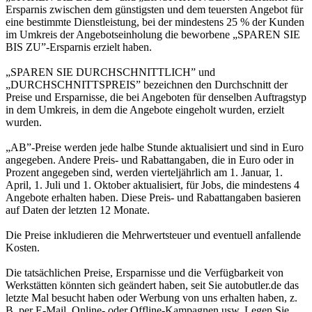
Ersparnis zwischen dem günstigsten und dem teuersten Angebot für
eine bestimmte Dienstleistung, bei der mindestens 25 % der Kunden
im Umkreis der Angebotseinholung die beworbene „SPAREN SIE
BIS ZU”-Ersparnis erzielt haben.
„SPAREN SIE DURCHSCHNITTLICH” und
„DURCHSCHNITTSPREIS” bezeichnen den Durchschnitt der
Preise und Ersparnisse, die bei Angeboten für denselben Auftragstyp
in dem Umkreis, in dem die Angebote eingeholt wurden, erzielt
wurden.
„AB”-Preise werden jede halbe Stunde aktualisiert und sind in Euro
angegeben. Andere Preis- und Rabattangaben, die in Euro oder in
Prozent angegeben sind, werden vierteljährlich am 1. Januar, 1.
April, 1. Juli und 1. Oktober aktualisiert, für Jobs, die mindestens 4
Angebote erhalten haben. Diese Preis- und Rabattangaben basieren
auf Daten der letzten 12 Monate.
Die Preise inkludieren die Mehrwertsteuer und eventuell anfallende
Kosten.
Die tatsächlichen Preise, Ersparnisse und die Verfügbarkeit von
Werkstätten könnten sich geändert haben, seit Sie autobutler.de das
letzte Mal besucht haben oder Werbung von uns erhalten haben, z.
B. per E-Mail, Online- oder Offline-Kampagnen usw. Legen Sie