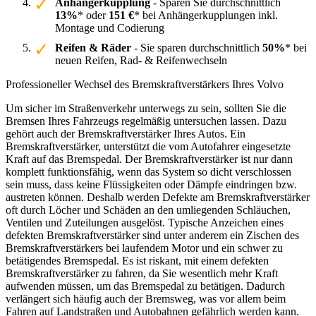
Anhängerkupplung
- Sparen Sie durchschnittlich
13%
* oder
151 €
* bei Anhängerkupplungen inkl.
Montage und Codierung
Reifen & Räder
- Sie sparen durchschnittlich
50%
* bei
neuen Reifen, Rad- & Reifenwechseln
Professioneller Wechsel des Bremskraftverstärkers Ihres Volvo
Um sicher im Straßenverkehr unterwegs zu sein, sollten Sie die
Bremsen Ihres Fahrzeugs regelmäßig untersuchen lassen. Dazu
gehört auch der Bremskraftverstärker Ihres Autos. Ein
Bremskraftverstärker, unterstützt die vom Autofahrer eingesetzte
Kraft auf das Bremspedal. Der Bremskraftverstärker ist nur dann
komplett funktionsfähig, wenn das System so dicht verschlossen
sein muss, dass keine Flüssigkeiten oder Dämpfe eindringen bzw.
austreten können. Deshalb werden Defekte am Bremskraftverstärker
oft durch Löcher und Schäden an den umliegenden Schläuchen,
Ventilen und Zuteilungen ausgelöst. Typische Anzeichen eines
defekten Bremskraftverstärker sind unter anderem ein Zischen des
Bremskraftverstärkers bei laufendem Motor und ein schwer zu
betätigendes Bremspedal. Es ist riskant, mit einem defekten
Bremskraftverstärker zu fahren, da Sie wesentlich mehr Kraft
aufwenden müssen, um das Bremspedal zu betätigen. Dadurch
verlängert sich häufig auch der Bremsweg, was vor allem beim
Fahren auf Landstraßen und Autobahnen gefährlich werden kann.