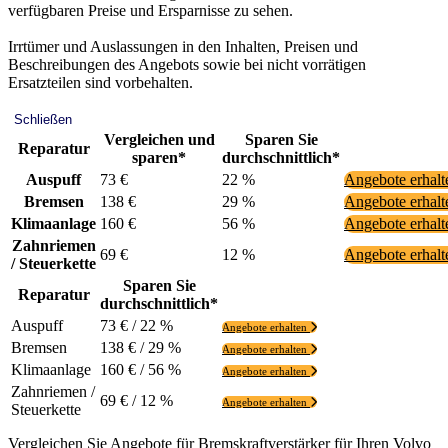
verfügbaren Preise und Ersparnisse zu sehen.
Irrtümer und Auslassungen in den Inhalten, Preisen und
Beschreibungen des Angebots sowie bei nicht vorrätigen
Ersatzteilen sind vorbehalten.
Schließen
Vergleichen und
Sparen Sie
Reparatur
sparen*
durchschnittlich*
Auspuff
73 €
22 %
Angebote erhal
Bremsen
138 €
29 %
Angebote erhal
Klimaanlage
160 €
56 %
Angebote erhal
Zahnriemen
69 €
12 %
Angebote erhal
/ Steuerkette
Sparen Sie
Reparatur
durchschnittlich*
Auspuff
73 € / 22 %
Angebote erhalten
Bremsen
138 € / 29 %
Angebote erhalten
Klimaanlage
160 € / 56 %
Angebote erhalten
Zahnriemen /
69 € / 12 %
Angebote erhalten
Steuerkette
Vergleichen Sie Angebote für Bremskraftverstärker für Ihren Volvo