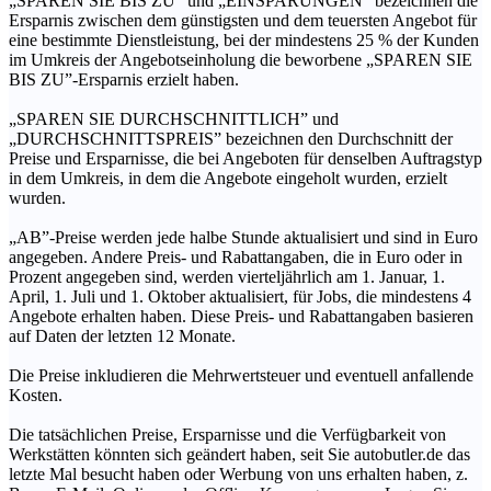
„SPAREN SIE BIS ZU” und „EINSPARUNGEN” bezeichnen die
Ersparnis zwischen dem günstigsten und dem teuersten Angebot für
eine bestimmte Dienstleistung, bei der mindestens 25 % der Kunden
im Umkreis der Angebotseinholung die beworbene „SPAREN SIE
BIS ZU”-Ersparnis erzielt haben.
„SPAREN SIE DURCHSCHNITTLICH” und
„DURCHSCHNITTSPREIS” bezeichnen den Durchschnitt der
Preise und Ersparnisse, die bei Angeboten für denselben Auftragstyp
in dem Umkreis, in dem die Angebote eingeholt wurden, erzielt
wurden.
„AB”-Preise werden jede halbe Stunde aktualisiert und sind in Euro
angegeben. Andere Preis- und Rabattangaben, die in Euro oder in
Prozent angegeben sind, werden vierteljährlich am 1. Januar, 1.
April, 1. Juli und 1. Oktober aktualisiert, für Jobs, die mindestens 4
Angebote erhalten haben. Diese Preis- und Rabattangaben basieren
auf Daten der letzten 12 Monate.
Die Preise inkludieren die Mehrwertsteuer und eventuell anfallende
Kosten.
Die tatsächlichen Preise, Ersparnisse und die Verfügbarkeit von
Werkstätten könnten sich geändert haben, seit Sie autobutler.de das
letzte Mal besucht haben oder Werbung von uns erhalten haben, z.