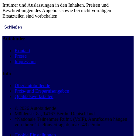
Irrtümer und Auslassungen in den Inhalten, Preisen und
Beschreibungen des Angebots sowie bei nicht vorrätigen
Ersatzteilen sind vorbehalten.
Schließen
Autobutler
Kontakt
Presse
Impressum
Info
Über autobutler.de
Preis- und Ersparnisangaben
Qualitätswerkstätten
© 2026 Autobutler.de
Mühlenstr. 8a, 14167 Berlin, Deutschland
*Nationale Teilnehmer-Rufnr. (VoIP), Anrufkosten hängen
von Ihrem Telefonvertrag ab, max. 49 ct/min.
Cookie Einstellungen