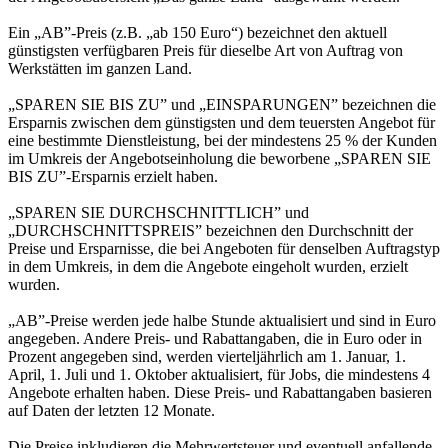
Ein „AB”-Preis (z.B. „ab 150 Euro“) bezeichnet den aktuell
günstigsten verfügbaren Preis für dieselbe Art von Auftrag von
Werkstätten im ganzen Land.
„SPAREN SIE BIS ZU” und „EINSPARUNGEN” bezeichnen die
Ersparnis zwischen dem günstigsten und dem teuersten Angebot für
eine bestimmte Dienstleistung, bei der mindestens 25 % der Kunden
im Umkreis der Angebotseinholung die beworbene „SPAREN SIE
BIS ZU”-Ersparnis erzielt haben.
„SPAREN SIE DURCHSCHNITTLICH” und
„DURCHSCHNITTSPREIS” bezeichnen den Durchschnitt der
Preise und Ersparnisse, die bei Angeboten für denselben Auftragstyp
in dem Umkreis, in dem die Angebote eingeholt wurden, erzielt
wurden.
„AB”-Preise werden jede halbe Stunde aktualisiert und sind in Euro
angegeben. Andere Preis- und Rabattangaben, die in Euro oder in
Prozent angegeben sind, werden vierteljährlich am 1. Januar, 1.
April, 1. Juli und 1. Oktober aktualisiert, für Jobs, die mindestens 4
Angebote erhalten haben. Diese Preis- und Rabattangaben basieren
auf Daten der letzten 12 Monate.
Die Preise inkludieren die Mehrwertsteuer und eventuell anfallende