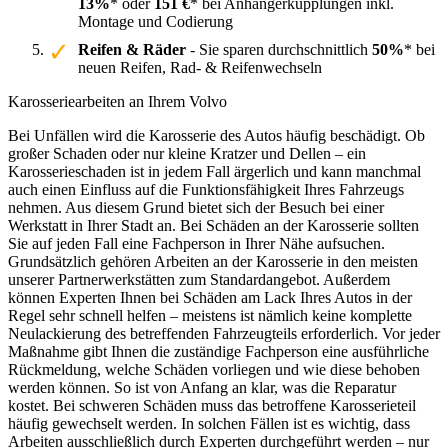
13%
* oder
151 €
* bei Anhängerkupplungen inkl.
Montage und Codierung
Reifen & Räder
- Sie sparen durchschnittlich
50%
* bei
neuen Reifen, Rad- & Reifenwechseln
Karosseriearbeiten an Ihrem Volvo
Bei Unfällen wird die Karosserie des Autos häufig beschädigt. Ob
großer Schaden oder nur kleine Kratzer und Dellen – ein
Karosserieschaden ist in jedem Fall ärgerlich und kann manchmal
auch einen Einfluss auf die Funktionsfähigkeit Ihres Fahrzeugs
nehmen. Aus diesem Grund bietet sich der Besuch bei einer
Werkstatt in Ihrer Stadt an. Bei Schäden an der Karosserie sollten
Sie auf jeden Fall eine Fachperson in Ihrer Nähe aufsuchen.
Grundsätzlich gehören Arbeiten an der Karosserie in den meisten
unserer Partnerwerkstätten zum Standardangebot. Außerdem
können Experten Ihnen bei Schäden am Lack Ihres Autos in der
Regel sehr schnell helfen – meistens ist nämlich keine komplette
Neulackierung des betreffenden Fahrzeugteils erforderlich. Vor jeder
Maßnahme gibt Ihnen die zuständige Fachperson eine ausführliche
Rückmeldung, welche Schäden vorliegen und wie diese behoben
werden können. So ist von Anfang an klar, was die Reparatur
kostet. Bei schweren Schäden muss das betroffene Karosserieteil
häufig gewechselt werden. In solchen Fällen ist es wichtig, dass
Arbeiten ausschließlich durch Experten durchgeführt werden – nur