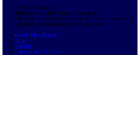
© 2026 Autobutler.de
Mühlenstr. 8a, 14167 Berlin, Deutschland
*Nationale Teilnehmer-Rufnr. (VoIP), Anrufkosten hängen
von Ihrem Telefonvertrag ab, max. 49 ct/min.
Cookie Einstellungen
AGB
Cookies
Datenschutz (DSGVO)