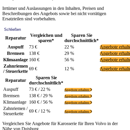
Irrtümer und Auslassungen in den Inhalten, Preisen und
Beschreibungen des Angebots sowie bei nicht vorrätigen
Ersatzteilen sind vorbehalten.
Schließen
Vergleichen und
Sparen Sie
Reparatur
sparen*
durchschnittlich*
Auspuff
73 €
22 %
Angebote erhal
Bremsen
138 €
29 %
Angebote erhal
Klimaanlage
160 €
56 %
Angebote erhal
Zahnriemen
69 €
12 %
Angebote erhal
/ Steuerkette
Sparen Sie
Reparatur
durchschnittlich*
Auspuff
73 € / 22 %
Angebote erhalten
Bremsen
138 € / 29 %
Angebote erhalten
Klimaanlage
160 € / 56 %
Angebote erhalten
Zahnriemen /
69 € / 12 %
Angebote erhalten
Steuerkette
Vergleichen Sie Angebote für Karosserie für Ihren Volvo in der
Nähe von Duisburg