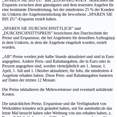
„SPAREN SIE BIS ZU” und „EINSPARUNGEN” bezeichnen die
Ersparnis zwischen dem günstigsten und dem teuersten Angebot für
eine bestimmte Dienstleistung, bei der mindestens 25 % der Kunden
im Umkreis der Angebotseinholung die beworbene „SPAREN SIE
BIS ZU”-Ersparnis erzielt haben.
„SPAREN SIE DURCHSCHNITTLICH” und
„DURCHSCHNITTSPREIS” bezeichnen den Durchschnitt der
Preise und Ersparnisse, die bei Angeboten für denselben Auftragstyp
in dem Umkreis, in dem die Angebote eingeholt wurden, erzielt
wurden.
„AB”-Preise werden jede halbe Stunde aktualisiert und sind in Euro
angegeben. Andere Preis- und Rabattangaben, die in Euro oder in
Prozent angegeben sind, werden vierteljährlich am 1. Januar, 1.
April, 1. Juli und 1. Oktober aktualisiert, für Jobs, die mindestens 4
Angebote erhalten haben. Diese Preis- und Rabattangaben basieren
auf Daten der letzten 12 Monate.
Die Preise inkludieren die Mehrwertsteuer und eventuell anfallende
Kosten.
Die tatsächlichen Preise, Ersparnisse und die Verfügbarkeit von
Werkstätten könnten sich geändert haben, seit Sie autobutler.de das
letzte Mal besucht haben oder Werbung von uns erhalten haben, z.